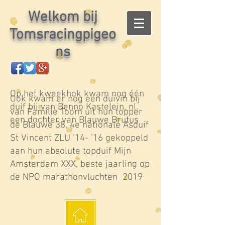
Welkom bij
Tomsracingpigeo
ns
Op het kweekhok kwam nog één
Ook kwam er nog een duivin bij
duif bij van Benno Kastelein, nl.
van Familie Toom uit hun topper
een dochter van Blauwe Brutus
de Blauwe 38, 4e nationale Asduif
St Vincent ZLU '14- '16 gekoppeld
aan hun absolute topduif Mijn
Amsterdam XXX, beste jaarling op
de NPO marathonvluchten 2019