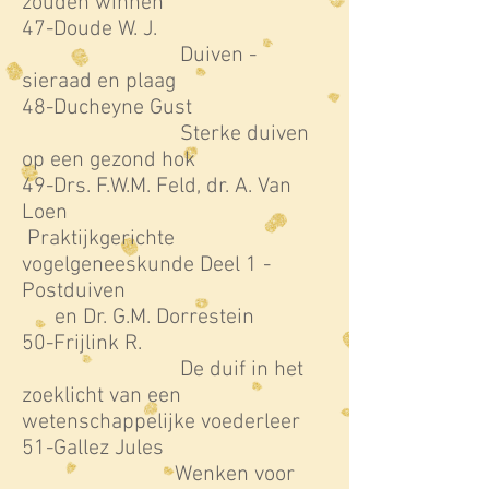
zouden winnen
47-Doude W. J.
Duiven -
sieraad en plaag
48-Ducheyne Gust
Sterke duiven
op een gezond hok
49-Drs. F.W.M. Feld, dr. A. Van
Loen
Praktijkgerichte
vogelgeneeskunde Deel 1 -
Postduiven
en Dr. G.M. Dorrestein
50-Frijlink R.
De duif in het
zoeklicht van een
wetenschappelijke voederleer
51-Gallez Jules
Wenken voor