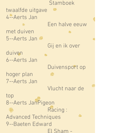
Stamboek
twaalfde uitgave
4--Aerts Jan
Een halve eeuw
met duiven
5--Aerts Jan
Gij en ik over
duiven
6--Aerts Jan
Duivensport op
hoger plan
7--Aerts Jan
Vlucht naar de
top
8--Aerts JanPigeon
Racing :
Advanced Techniques
9--Baeten Edward
El Sham -