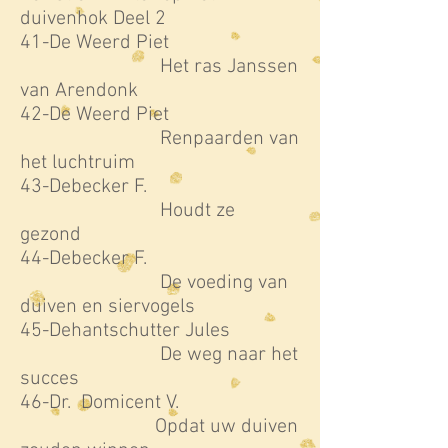
duivenhok Deel 2
41-De Weerd Piet
Het ras Janssen
van Arendonk
42-De Weerd Piet
Renpaarden van
het luchtruim
43-Debecker F.
Houdt ze
gezond
44-Debecker F.
De voeding van
duiven en siervogels
45-Dehantschutter Jules
De weg naar het
succes
46-Dr. Domicent V.
Opdat uw duiven