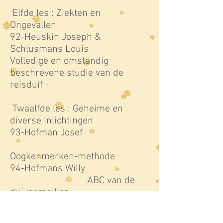
Elfde les : Ziekten en
Ongevallen
92-Heuskin Joseph &
Schlusmans Louis
Volledige en omstandig
beschrevene studie van de
reisduif -
Twaalfde les : Geheime en
diverse Inlichtingen
93-Hofman Josef
Oogkenmerken-methode
94-Hofmans Willy
ABC van de
duivenmelker
95-Kreydt Frans
De