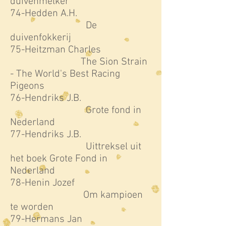
duivenmelker
74-Hedden A.H.
De
duivenfokkerij
75-Heitzman Charles
The Sion Strain
- The World's Best Racing
Pigeons
76-Hendriks J.B.
Grote fond in
Nederland
77-Hendriks J.B.
Uittreksel uit
het boek Grote Fond in
Nederland
78-Henin Jozef
Om kampioen
te worden
79-Hermans Jan