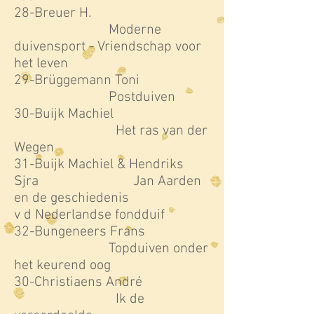
28-Breuer H.
Moderne
duivensport - Vriendschap voor
het leven
29-Brüggemann Toni
Postduiven
30-Buijk Machiel
Het ras van der
Wegen
31-Buijk Machiel & Hendriks
Sjra Jan Aarden
en de geschiedenis
v d Nederlandse fondduif
32-Bungeneers Frans
Topduiven onder
het keurend oog
30-Christiaens André
Ik de